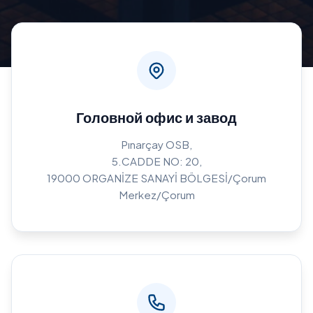
Головной офис и завод
Pınarçay OSB,
5.CADDE NO: 20,
19000 ORGANİZE SANAYİ BÖLGESİ/Çorum
Merkez/Çorum